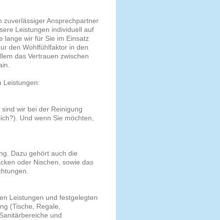
in zuverlässiger Ansprechpartner
ere Leistungen individuell auf
 lange wir für Sie im Einsatz
ur den Wohlfühlfaktor in den
llem das Vertrauen zwischen
in.
n Leistungen:
sind wir bei der Reinigung
dlich?). Und wenn Sie möchten,
ung. Dazu gehört auch die
Ecken oder Nischen, sowie das
chtungen.
rten Leistungen und festgelegten
ng (Tische, Regale,
 Sanitärbereiche und