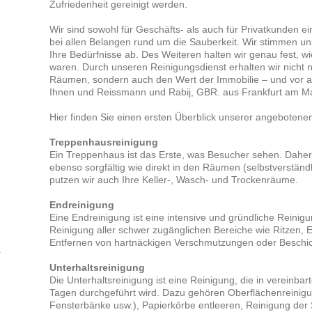
Zufriedenheit gereinigt werden.
Wir sind sowohl für Geschäfts- als auch für Privatkunden e
bei allen Belangen rund um die Sauberkeit. Wir stimmen uns
Ihre Bedürfnisse ab. Des Weiteren halten wir genau fest, wie
waren. Durch unseren Reinigungsdienst erhalten wir nicht n
Räumen, sondern auch den Wert der Immobilie – und vor a
Ihnen und Reissmann und Rabij, GBR. aus Frankfurt am Ma
Hier finden Sie einen ersten Überblick unserer angebotene
Treppenhausreinigung
Ein Treppenhaus ist das Erste, was Besucher sehen. Daher 
ebenso sorgfältig wie direkt in den Räumen (selbstverstän
putzen wir auch Ihre Keller-, Wasch- und Trockenräume.
Endreinigung
Eine Endreinigung ist eine intensive und gründliche Reinig
Reinigung aller schwer zugänglichen Bereiche wie Ritzen, 
Entfernen von hartnäckigen Verschmutzungen oder Beschi
Unterhaltsreinigung
Die Unterhaltsreinigung ist eine Reinigung, die in vereinba
Tagen durchgeführt wird. Dazu gehören Oberflächenreinigu
Fensterbänke usw.), Papierkörbe entleeren, Reinigung der