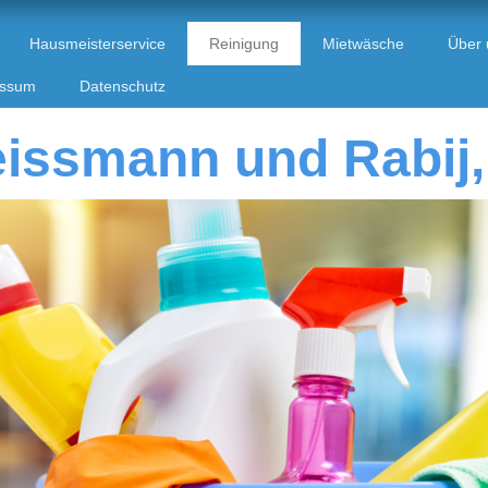
Hausmeisterservice
Reinigung
Mietwäsche
Über 
essum
Datenschutz
issmann und Rabij